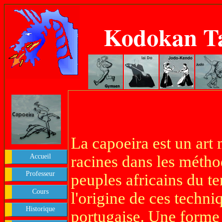
Kodokan T
La capoeira est un art 
Accueil
racines dans les métho
Professeur
peuples africains du te
Cours
l'origine de ces techn
Historique
portugaise. Une forme 