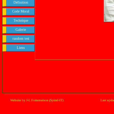
Définition
Code Moral
Technique
Galerie
random test
Liens
Website by J-L Fortemaison (Spiral-IT)
Last upd